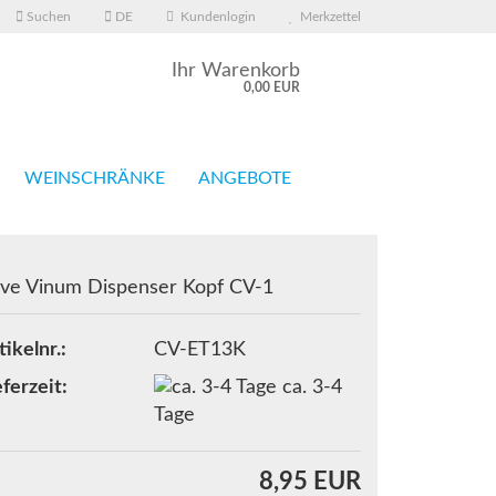
Suchen
DE
Kundenlogin
Merkzettel
Ihr Warenkorb
0,00 EUR
WEINSCHRÄNKE
ANGEBOTE
ve Vinum Dispenser Kopf CV-1
erstellen
tikelnr.:
CV-ET13K
rt vergessen?
eferzeit:
ca. 3-4
Tage
8,95 EUR