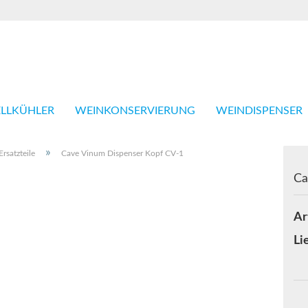
Sprache
Einkauf in
LLKÜHLER
WEINKONSERVIERUNG
WEINDISPENSER
»
Ersatzteile
Cave Vinum Dispenser Kopf CV-1
Ca
Konto 
Ar
Passwo
Li